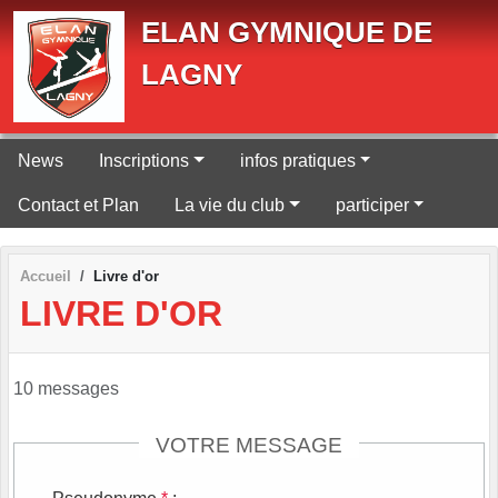
Panneau de gestion des cookies
ELAN GYMNIQUE DE
LAGNY
News
Inscriptions
infos pratiques
Contact et Plan
La vie du club
participer
Accueil
Livre d'or
LIVRE D'OR
10 messages
VOTRE MESSAGE